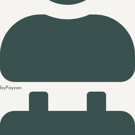
by
Payzan