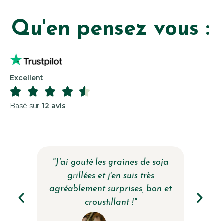
Qu'en pensez vous :
Excellent





Basé sur
12 avis
rs le
"J'ai gouté les graines de soja
"Pro
grillées et j'en suis très
agréablement surprises, bon et
croustillant !"